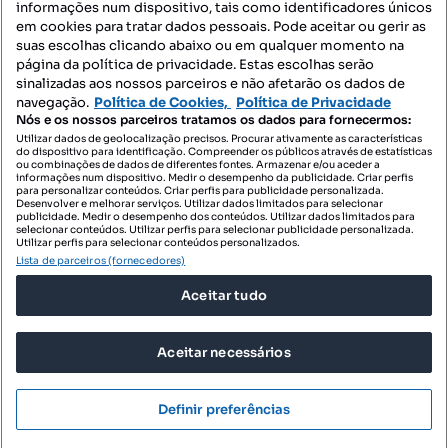
informações num dispositivo, tais como identificadores únicos
Mapa do Site
em cookies para tratar dados pessoais. Pode aceitar ou gerir as
suas escolhas clicando abaixo ou em qualquer momento na
página da política de privacidade. Estas escolhas serão
sinalizadas aos nossos parceiros e não afetarão os dados de
Contacte-nos
navegação.
Política de Cookies,
Política de Privacidade
Nós e os nossos parceiros tratamos os dados para fornecermos:
Utilizar dados de geolocalização precisos. Procurar ativamente as características
do dispositivo para identificação. Compreender os públicos através de estatísticas
SIGA-NOS:
ou combinações de dados de diferentes fontes. Armazenar e/ou aceder a
informações num dispositivo. Medir o desempenho da publicidade. Criar perfis
para personalizar conteúdos. Criar perfis para publicidade personalizada.
Desenvolver e melhorar serviços. Utilizar dados limitados para selecionar
publicidade. Medir o desempenho dos conteúdos. Utilizar dados limitados para
selecionar conteúdos. Utilizar perfis para selecionar publicidade personalizada.
DESCARREGAR NA:
Utilizar perfis para selecionar conteúdos personalizados.
Lista de parceiros (fornecedores)
Aceitar tudo
Aceitar necessários
© 2026 Imovirtual.com, OLX Portugal, S.A.
TERMOS DE UTILIZAÇÃO
Definir preferências
POLÍTICA DE PRIVACIDADE
CONFIGURAÇÕES DE PRIVACIDADE