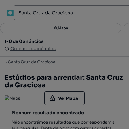
1
Mapa
Mapa
Filtros
Guardar pesquisa
3
1-0 de 0 anúncios
1-0 de 0 anúncios
Ordenar
Ordem dos anúncios
Ordem dos anúncios
...
Santa Cruz da Graciosa
Estúdios para arrendar: Santa Cruz
da Graciosa
Ver Mapa
Nenhum resultado encontrado
Não encontrámos resultados que correspondam à
sua pesquisa. Tente de novo com outros critérios