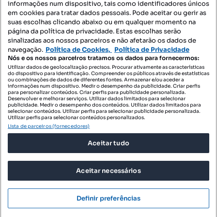
informações num dispositivo, tais como identificadores únicos
Mapa do Site
em cookies para tratar dados pessoais. Pode aceitar ou gerir as
suas escolhas clicando abaixo ou em qualquer momento na
página da política de privacidade. Estas escolhas serão
sinalizadas aos nossos parceiros e não afetarão os dados de
Contacte-nos
navegação.
Política de Cookies,
Política de Privacidade
Nós e os nossos parceiros tratamos os dados para fornecermos:
Utilizar dados de geolocalização precisos. Procurar ativamente as características
do dispositivo para identificação. Compreender os públicos através de estatísticas
SIGA-NOS:
ou combinações de dados de diferentes fontes. Armazenar e/ou aceder a
informações num dispositivo. Medir o desempenho da publicidade. Criar perfis
para personalizar conteúdos. Criar perfis para publicidade personalizada.
Desenvolver e melhorar serviços. Utilizar dados limitados para selecionar
publicidade. Medir o desempenho dos conteúdos. Utilizar dados limitados para
selecionar conteúdos. Utilizar perfis para selecionar publicidade personalizada.
DESCARREGAR NA:
Utilizar perfis para selecionar conteúdos personalizados.
Lista de parceiros (fornecedores)
Aceitar tudo
Aceitar necessários
© 2026 Imovirtual.com, OLX Portugal, S.A.
TERMOS DE UTILIZAÇÃO
Definir preferências
POLÍTICA DE PRIVACIDADE
CONFIGURAÇÕES DE PRIVACIDADE