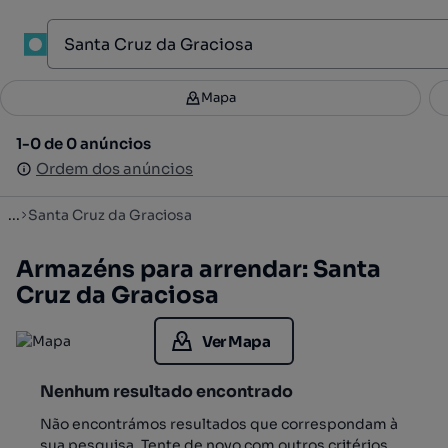
1
Mapa
Mapa
Filtros
Guardar pesquisa
3
1-0 de 0 anúncios
1-0 de 0 anúncios
Ordenar
Ordem dos anúncios
Ordem dos anúncios
...
Santa Cruz da Graciosa
Armazéns para arrendar: Santa
Cruz da Graciosa
Ver Mapa
Nenhum resultado encontrado
Não encontrámos resultados que correspondam à
sua pesquisa. Tente de novo com outros critérios