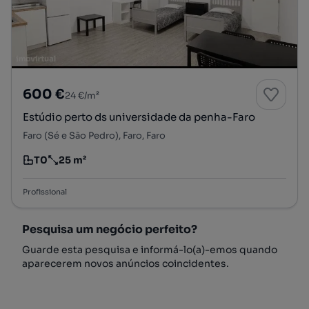
600 €
24 €/m²
Estúdio perto ds universidade da penha-Faro
Faro (Sé e São Pedro), Faro, Faro
T0
25 m²
Tipologia
Preço por metro quadrado
Profissional
Pesquisa um negócio perfeito?
Guarde esta pesquisa e informá-lo(a)-emos quando
aparecerem novos anúncios coincidentes.