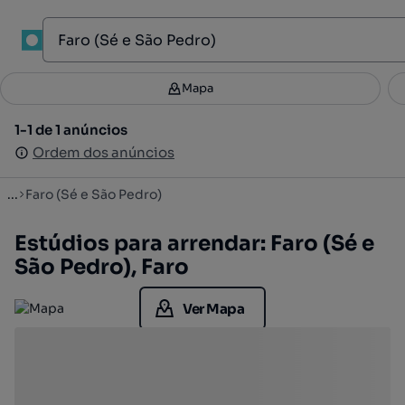
1
Mapa
Mapa
Filtros
Guardar pesquisa
3
1-1 de 1 anúncios
1-1 de 1 anúncios
Ordenar
Ordem dos anúncios
Ordem dos anúncios
...
Faro (Sé e São Pedro)
Estúdios para arrendar: Faro (Sé e
São Pedro), Faro
Ver Mapa