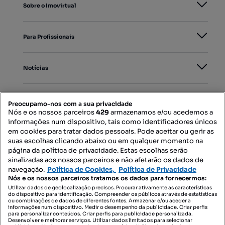
Sobre o Imovirtual
Para Profissionais
Notícias
PORTAIS
Preocupamo-nos com a sua privacidade
Nós e os nossos parceiros
429
armazenamos e/ou acedemos a
informações num dispositivo, tais como identificadores únicos
Mapa do Site
em cookies para tratar dados pessoais. Pode aceitar ou gerir as
suas escolhas clicando abaixo ou em qualquer momento na
página da política de privacidade. Estas escolhas serão
sinalizadas aos nossos parceiros e não afetarão os dados de
Contacte-nos
navegação.
Política de Cookies,
Política de Privacidade
Nós e os nossos parceiros tratamos os dados para fornecermos:
Utilizar dados de geolocalização precisos. Procurar ativamente as características
do dispositivo para identificação. Compreender os públicos através de estatísticas
SIGA-NOS:
ou combinações de dados de diferentes fontes. Armazenar e/ou aceder a
informações num dispositivo. Medir o desempenho da publicidade. Criar perfis
para personalizar conteúdos. Criar perfis para publicidade personalizada.
Desenvolver e melhorar serviços. Utilizar dados limitados para selecionar