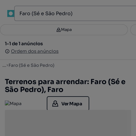
1
Mapa
Mapa
Filtros
Guardar pesquisa
3
1-1 de 1 anúncios
1-1 de 1 anúncios
Ordenar
Ordem dos anúncios
Ordem dos anúncios
...
Faro (Sé e São Pedro)
Terrenos para arrendar: Faro (Sé e
São Pedro), Faro
Ver Mapa