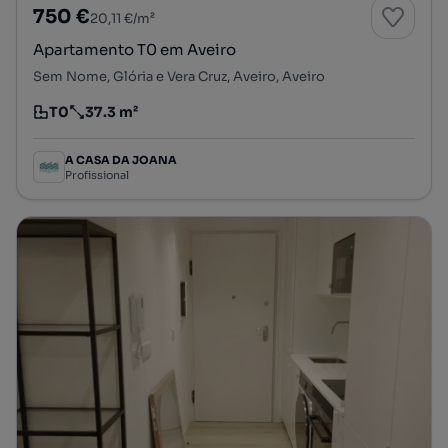
750 €
20,11 €/m²
Apartamento T0 em Aveiro
Sem Nome, Glória e Vera Cruz, Aveiro, Aveiro
T0
37.3 m²
Tipologia
Preço por metro quadrado
A CASA DA JOANA
Profissional