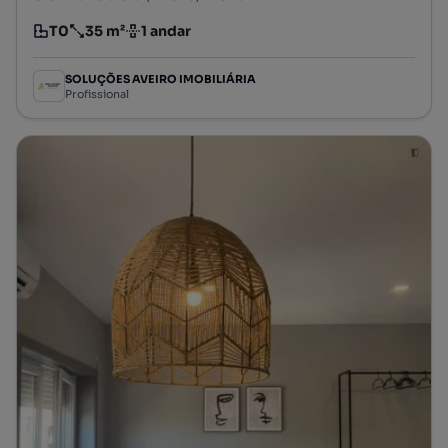
T0
35 m²
1 andar
Tipologia
Preço por metro quadrado
Andar
SOLUÇÕES AVEIRO IMOBILIÁRIA
Profissional