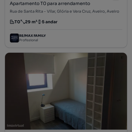
Apartamento T0 para arrendamento
Rua de Santa Rita - Vilar, Glória e Vera Cruz, Aveiro, Aveiro
T0
29 m²
5 andar
Tipologia
Preço por metro quadrado
Andar
RE/MAX FAMILY
Profissional