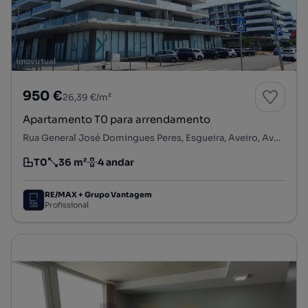
950 €
26,39 €/m²
Apartamento T0 para arrendamento
Rua General José Domingues Peres, Esgueira, Aveiro, Aveiro
T0
36 m²
4 andar
Tipologia
Preço por metro quadrado
Andar
RE/MAX + Grupo Vantagem
Profissional