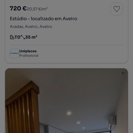
720 €
20,57 €/m²
Estúdio - localizado em Aveiro
Aradas, Aveiro, Aveiro
T0
35 m²
Tipologia
Preço por metro quadrado
Uniplaces
Profissional