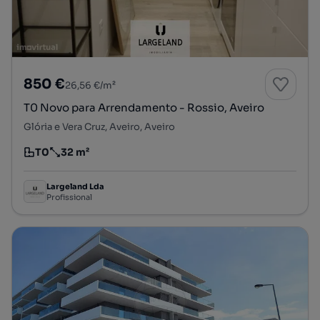
850 €
26,56 €/m²
T0 Novo para Arrendamento - Rossio, Aveiro
Glória e Vera Cruz, Aveiro, Aveiro
T0
32 m²
Tipologia
Preço por metro quadrado
Largeland Lda
Profissional