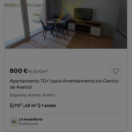
800 €
19,05 €/m²
Apartamento T0+1 para Arrendamento no Centro
de Aveiro!
Esgueira, Aveiro, Aveiro
T0
42 m²
1 andar
Tipologia
Preço por metro quadrado
Andar
LX Imobiliaria
Profissional