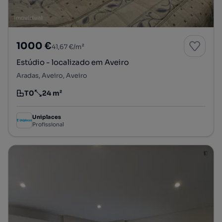
1000 €
41,67 €/m²
Estúdio - localizado em Aveiro
Aradas, Aveiro, Aveiro
T0
24 m²
Tipologia
Preço por metro quadrado
Uniplaces
Profissional