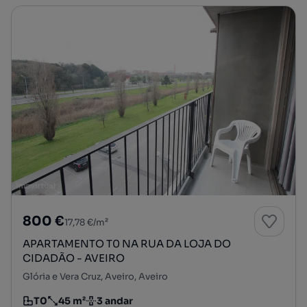
800 €
17,78 €/m²
APARTAMENTO T0 NA RUA DA LOJA DO
CIDADÃO - AVEIRO
Glória e Vera Cruz, Aveiro, Aveiro
T0
45 m²
3 andar
Tipologia
Preço por metro quadrado
Andar