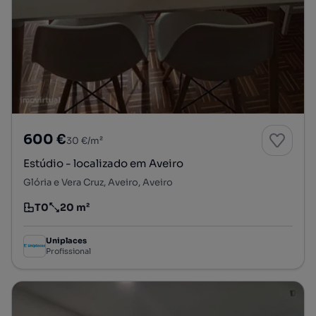
600 €
30 €/m²
Estúdio - localizado em Aveiro
Glória e Vera Cruz, Aveiro, Aveiro
T0
20 m²
Tipologia
Preço por metro quadrado
Uniplaces
Profissional