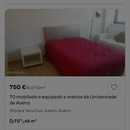
750 €
16,67 €/m²
T0 mobilado e equipado a metros da Universiade
de Aveiro
Glória e Vera Cruz, Aveiro, Aveiro
T0
45 m²
Tipologia
Preço por metro quadrado