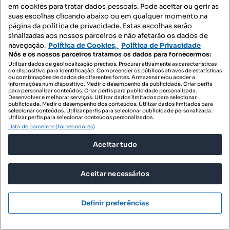
em cookies para tratar dados pessoais. Pode aceitar ou gerir as
suas escolhas clicando abaixo ou em qualquer momento na
página da política de privacidade. Estas escolhas serão
1290 €
129 €/m²
sinalizadas aos nossos parceiros e não afetarão os dados de
navegação.
Política de Cookies,
Política de Privacidade
Estúdio - localizado em Aveiro
Nós e os nossos parceiros tratamos os dados para fornecermos:
Glória e Vera Cruz, Aveiro, Aveiro
Utilizar dados de geolocalização precisos. Procurar ativamente as características
do dispositivo para identificação. Compreender os públicos através de estatísticas
ou combinações de dados de diferentes fontes. Armazenar e/ou aceder a
T0
10 m²
informações num dispositivo. Medir o desempenho da publicidade. Criar perfis
Tipologia
Preço por metro quadrado
para personalizar conteúdos. Criar perfis para publicidade personalizada.
Desenvolver e melhorar serviços. Utilizar dados limitados para selecionar
publicidade. Medir o desempenho dos conteúdos. Utilizar dados limitados para
Uniplaces
selecionar conteúdos. Utilizar perfis para selecionar publicidade personalizada.
Profissional
Utilizar perfis para selecionar conteúdos personalizados.
Lista de parceiros (fornecedores)
Aceitar tudo
Aceitar necessários
Definir preferências