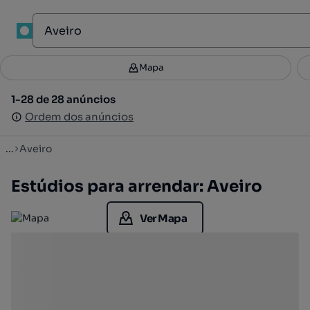
1
Mapa
Mapa
Filtros
Guardar pesquisa
3
1-28 de 28 anúncios
1-28 de 28 anúncios
Ordenar
Ordem dos anúncios
Ordem dos anúncios
...
Aveiro
Estúdios para arrendar: Aveiro
Ver Mapa