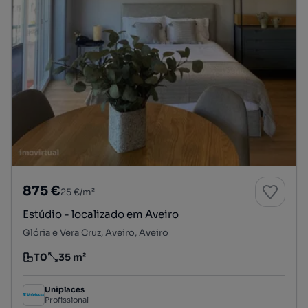
875 €
25 €/m²
Estúdio - localizado em Aveiro
Glória e Vera Cruz, Aveiro, Aveiro
T0
35 m²
Tipologia
Preço por metro quadrado
Uniplaces
Profissional