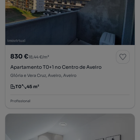
830 €
18,44 €/m²
Apartamento T0+1 no Centro de Aveiro
Glória e Vera Cruz, Aveiro, Aveiro
T0
45 m²
Tipologia
Preço por metro quadrado
Profissional