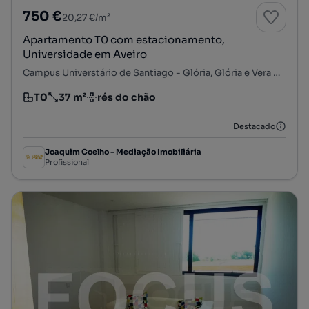
750 €
20,27 €/m²
Apartamento T0 com estacionamento,
Universidade em Aveiro
Campus Universtário de Santiago - Glória, Glória e Vera Cruz, Aveiro, Aveiro
T0
37 m²
rés do chão
Tipologia
Preço por metro quadrado
Andar
Destacado
Joaquim Coelho - Mediação Imobiliária
Profissional