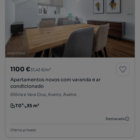
1100 €
31,43 €/m²
Apartamentos novos com varanda e ar
condicionado
Glória e Vera Cruz, Aveiro, Aveiro
T0
35 m²
Tipologia
Preço por metro quadrado
Destacado
Oferta privada