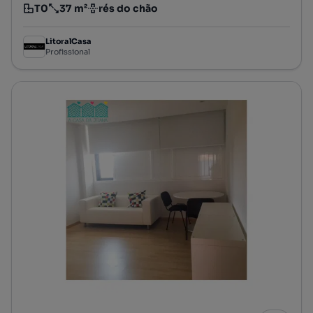
T0
37 m²
rés do chão
Tipologia
Preço por metro quadrado
Andar
LitoralCasa
Profissional