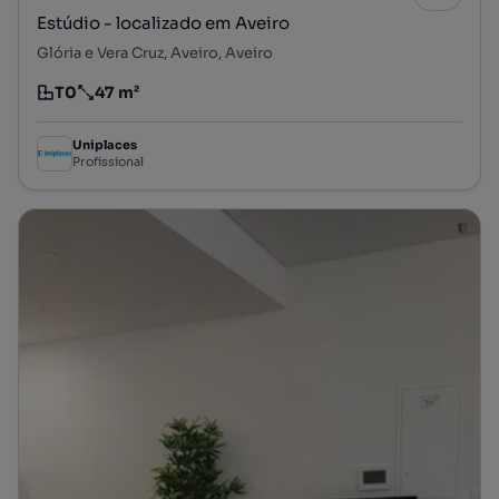
Estúdio - localizado em Aveiro
Glória e Vera Cruz, Aveiro, Aveiro
T0
47 m²
Tipologia
Preço por metro quadrado
Uniplaces
Profissional