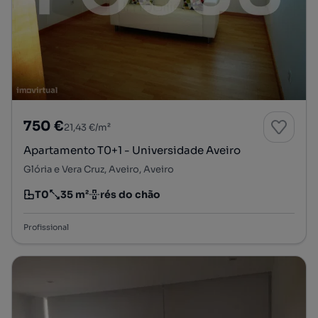
750 €
21,43 €/m²
Apartamento T0+1 - Universidade Aveiro
Glória e Vera Cruz, Aveiro, Aveiro
T0
35 m²
rés do chão
Tipologia
Preço por metro quadrado
Andar
Profissional