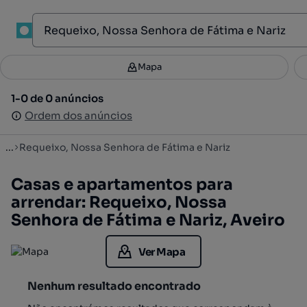
1
Mapa
Mapa
Filtros
Guardar pesquisa
2
1-0 de 0 anúncios
1-0 de 0 anúncios
Ordenar
Ordem dos anúncios
Ordem dos anúncios
...
Requeixo, Nossa Senhora de Fátima e Nariz
Casas e apartamentos para
arrendar: Requeixo, Nossa
Senhora de Fátima e Nariz, Aveiro
Ver Mapa
Nenhum resultado encontrado