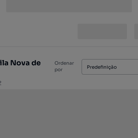
ila Nova de
Ordenar
Predefinição
por
?