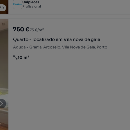
Uniplaces
Profissional
/
9
750 €
75 €/m²
Quarto - localizado em Vila nova de gaia
Aguda - Granja, Arcozelo, Vila Nova de Gaia, Porto
10 m²
Preço por metro quadrado