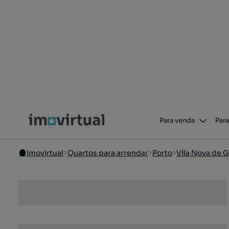
Para venda
Para
Imovirtual
Quartos para arrendar
Porto
Vila Nova de G