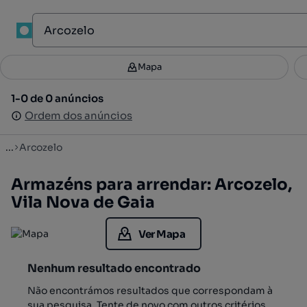
1
Mapa
Mapa
Filtros
Guardar pesquisa
3
1-0 de 0 anúncios
1-0 de 0 anúncios
Ordenar
Ordem dos anúncios
Ordem dos anúncios
...
Arcozelo
Armazéns para arrendar: Arcozelo,
Vila Nova de Gaia
Ver Mapa
Nenhum resultado encontrado
Não encontrámos resultados que correspondam à
sua pesquisa. Tente de novo com outros critérios