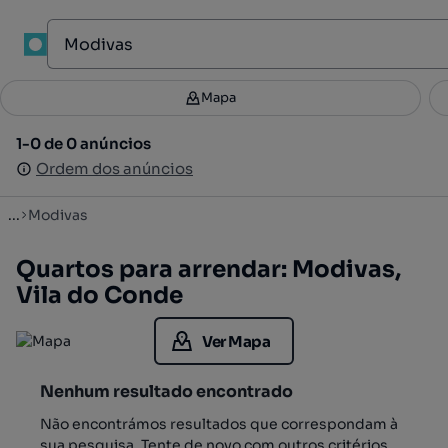
1
Mapa
Mapa
Filtros
Guardar pesquisa
3
1-0 de 0 anúncios
1-0 de 0 anúncios
Ordenar
Ordem dos anúncios
Ordem dos anúncios
...
Modivas
Quartos para arrendar: Modivas,
Vila do Conde
Ver Mapa
Nenhum resultado encontrado
Não encontrámos resultados que correspondam à
sua pesquisa. Tente de novo com outros critérios