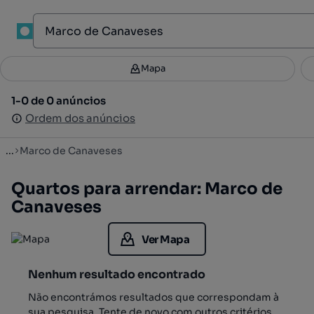
1
Mapa
Mapa
Filtros
Guardar pesquisa
3
1-0 de 0 anúncios
1-0 de 0 anúncios
Ordenar
Ordem dos anúncios
Ordem dos anúncios
...
Marco de Canaveses
Quartos para arrendar: Marco de
Canaveses
Ver Mapa
Nenhum resultado encontrado
Não encontrámos resultados que correspondam à
sua pesquisa. Tente de novo com outros critérios