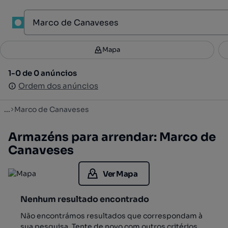
1
Mapa
Mapa
Filtros
Guardar pesquisa
3
1-0 de 0 anúncios
1-0 de 0 anúncios
Ordenar
Ordem dos anúncios
Ordem dos anúncios
...
Marco de Canaveses
Armazéns para arrendar: Marco de
Canaveses
Ver Mapa
Nenhum resultado encontrado
Não encontrámos resultados que correspondam à
sua pesquisa. Tente de novo com outros critérios