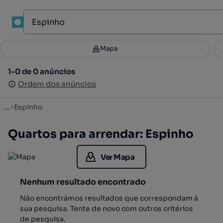
1
Mapa
Mapa
Filtros
Guardar pesquisa
3
1-0 de 0 anúncios
1-0 de 0 anúncios
Ordenar
Ordem dos anúncios
Ordem dos anúncios
...
Espinho
Quartos para arrendar: Espinho
Ver Mapa
Nenhum resultado encontrado
Não encontrámos resultados que correspondam à
sua pesquisa. Tente de novo com outros critérios
de pesquisa.