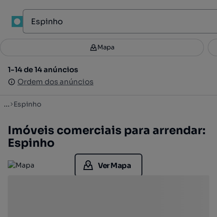
1
Mapa
Mapa
Filtros
Guardar pesquisa
3
1-14 de 14 anúncios
1-14 de 14 anúncios
Ordenar
Ordem dos anúncios
Ordem dos anúncios
...
Espinho
Imóveis comerciais para arrendar:
Espinho
Ver Mapa