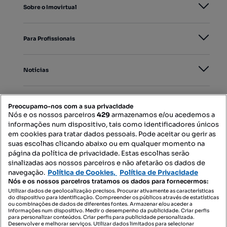
Sobre o Imovirtual
Para Profissionais
Notícias
PORTAIS
Preocupamo-nos com a sua privacidade
Nós e os nossos parceiros
429
armazenamos e/ou acedemos a
informações num dispositivo, tais como identificadores únicos
Mapa do Site
em cookies para tratar dados pessoais. Pode aceitar ou gerir as
suas escolhas clicando abaixo ou em qualquer momento na
página da política de privacidade. Estas escolhas serão
sinalizadas aos nossos parceiros e não afetarão os dados de
Contacte-nos
navegação.
Política de Cookies,
Política de Privacidade
Nós e os nossos parceiros tratamos os dados para fornecermos:
Utilizar dados de geolocalização precisos. Procurar ativamente as características
do dispositivo para identificação. Compreender os públicos através de estatísticas
SIGA-NOS:
ou combinações de dados de diferentes fontes. Armazenar e/ou aceder a
informações num dispositivo. Medir o desempenho da publicidade. Criar perfis
para personalizar conteúdos. Criar perfis para publicidade personalizada.
Desenvolver e melhorar serviços. Utilizar dados limitados para selecionar