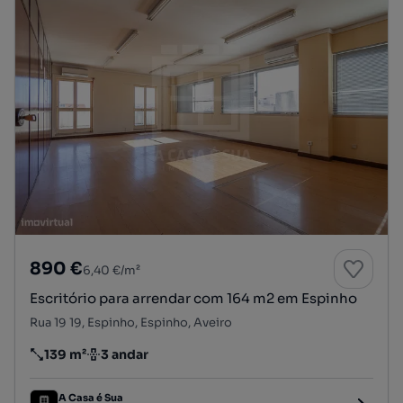
890 €
6,40 €/m²
Escritório para arrendar com 164 m2 em Espinho
Rua 19 19, Espinho, Espinho, Aveiro
139 m²
3 andar
Preço por metro quadrado
Andar
A Casa é Sua