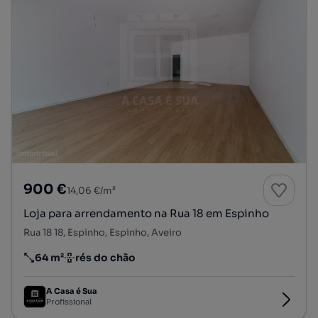
900 €
14,06 €/m²
Loja para arrendamento na Rua 18 em Espinho
Rua 18 18, Espinho, Espinho, Aveiro
64 m²
rés do chão
Preço por metro quadrado
Andar
A Casa é Sua
Profissional