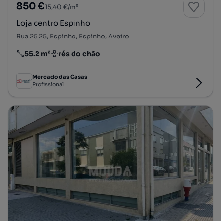
850 €
15,40 €/m²
Loja centro Espinho
Rua 25 25, Espinho, Espinho, Aveiro
55.2 m²
rés do chão
Preço por metro quadrado
Andar
Mercado das Casas
Profissional