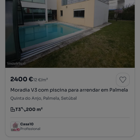
2400 €
12 €/m²
Moradia V3 com piscina para arrendar em Palmela
Quinta do Anjo, Palmela, Setúbal
T3
200 m²
Tipologia
Preço por metro quadrado
Casa10
Profissional