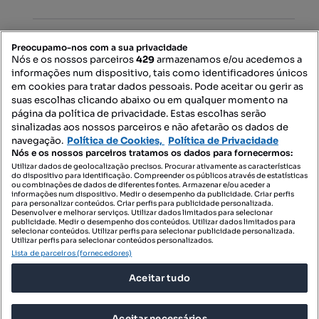
PORTAIS
Preocupamo-nos com a sua privacidade
Nós e os nossos parceiros
429
armazenamos e/ou acedemos a
informações num dispositivo, tais como identificadores únicos
Mapa do Site
em cookies para tratar dados pessoais. Pode aceitar ou gerir as
suas escolhas clicando abaixo ou em qualquer momento na
página da política de privacidade. Estas escolhas serão
sinalizadas aos nossos parceiros e não afetarão os dados de
Contacte-nos
navegação.
Política de Cookies,
Política de Privacidade
Nós e os nossos parceiros tratamos os dados para fornecermos:
Utilizar dados de geolocalização precisos. Procurar ativamente as características
do dispositivo para identificação. Compreender os públicos através de estatísticas
SIGA-NOS:
ou combinações de dados de diferentes fontes. Armazenar e/ou aceder a
informações num dispositivo. Medir o desempenho da publicidade. Criar perfis
para personalizar conteúdos. Criar perfis para publicidade personalizada.
Desenvolver e melhorar serviços. Utilizar dados limitados para selecionar
publicidade. Medir o desempenho dos conteúdos. Utilizar dados limitados para
selecionar conteúdos. Utilizar perfis para selecionar publicidade personalizada.
DESCARREGAR NA:
Utilizar perfis para selecionar conteúdos personalizados.
Lista de parceiros (fornecedores)
Aceitar tudo
Aceitar necessários