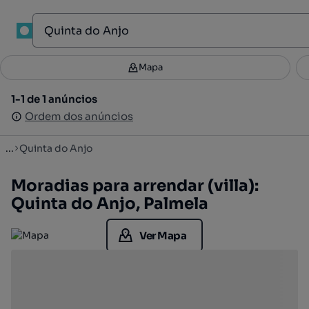
1
Mapa
Mapa
Filtros
Guardar pesquisa
4
1-1 de 1 anúncios
1-1 de 1 anúncios
Ordenar
Ordem dos anúncios
Ordem dos anúncios
...
Quinta do Anjo
Moradias para arrendar (villa):
Quinta do Anjo, Palmela
Ver Mapa