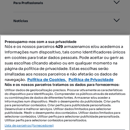
Para Profissionais
Notícias
PORTAIS
Preocupamo-nos com a sua privacidade
Nós e os nossos parceiros
429
armazenamos e/ou acedemos a
informações num dispositivo, tais como identificadores únicos
Mapa do Site
em cookies para tratar dados pessoais. Pode aceitar ou gerir as
suas escolhas clicando abaixo ou em qualquer momento na
página da política de privacidade. Estas escolhas serão
sinalizadas aos nossos parceiros e não afetarão os dados de
Contacte-nos
navegação.
Política de Cookies,
Política de Privacidade
Nós e os nossos parceiros tratamos os dados para fornecermos:
Utilizar dados de geolocalização precisos. Procurar ativamente as características
do dispositivo para identificação. Compreender os públicos através de estatísticas
SIGA-NOS:
ou combinações de dados de diferentes fontes. Armazenar e/ou aceder a
informações num dispositivo. Medir o desempenho da publicidade. Criar perfis
para personalizar conteúdos. Criar perfis para publicidade personalizada.
Desenvolver e melhorar serviços. Utilizar dados limitados para selecionar
publicidade. Medir o desempenho dos conteúdos. Utilizar dados limitados para
selecionar conteúdos. Utilizar perfis para selecionar publicidade personalizada.
DESCARREGAR NA:
Utilizar perfis para selecionar conteúdos personalizados.
Lista de parceiros (fornecedores)