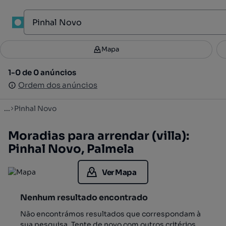
1
Mapa
Mapa
Filtros
Guardar pesquisa
4
1-0 de 0 anúncios
1-0 de 0 anúncios
Ordenar
Ordem dos anúncios
Ordem dos anúncios
...
Pinhal Novo
Moradias para arrendar (villa):
Pinhal Novo, Palmela
Ver Mapa
Nenhum resultado encontrado
Não encontrámos resultados que correspondam à
sua pesquisa. Tente de novo com outros critérios