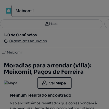
1
Mapa
Mapa
Filtros
Guardar pesquisa
4
1-0 de 0 anúncios
1-0 de 0 anúncios
Ordenar
Ordem dos anúncios
Ordem dos anúncios
...
Meixomil
Moradias para arrendar (villa):
Meixomil, Paços de Ferreira
Ver Mapa
Nenhum resultado encontrado
Não encontrámos resultados que correspondam à
sua pesquisa. Tente de novo com outros critérios