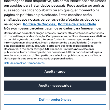
informações num dispositivo, tais como identificadores únicos
Mapa do Site
em cookies para tratar dados pessoais. Pode aceitar ou gerir as
suas escolhas clicando abaixo ou em qualquer momento na
página da política de privacidade. Estas escolhas serão
sinalizadas aos nossos parceiros e não afetarão os dados de
Contacte-nos
navegação.
Política de Cookies,
Política de Privacidade
Nós e os nossos parceiros tratamos os dados para fornecermos:
Utilizar dados de geolocalização precisos. Procurar ativamente as características
do dispositivo para identificação. Compreender os públicos através de estatísticas
SIGA-NOS:
ou combinações de dados de diferentes fontes. Armazenar e/ou aceder a
informações num dispositivo. Medir o desempenho da publicidade. Criar perfis
para personalizar conteúdos. Criar perfis para publicidade personalizada.
Desenvolver e melhorar serviços. Utilizar dados limitados para selecionar
publicidade. Medir o desempenho dos conteúdos. Utilizar dados limitados para
selecionar conteúdos. Utilizar perfis para selecionar publicidade personalizada.
DESCARREGAR NA:
Utilizar perfis para selecionar conteúdos personalizados.
Lista de parceiros (fornecedores)
Aceitar tudo
Aceitar necessários
© 2026 Imovirtual.com, OLX Portugal, S.A.
TERMOS DE UTILIZAÇÃO
Definir preferências
POLÍTICA DE PRIVACIDADE
CONFIGURAÇÕES DE PRIVACIDADE