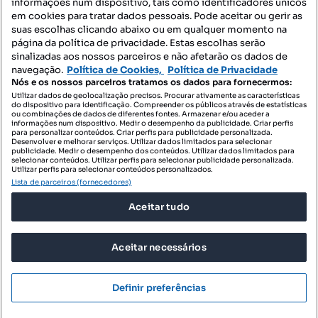
informações num dispositivo, tais como identificadores únicos
Mapa do Site
em cookies para tratar dados pessoais. Pode aceitar ou gerir as
suas escolhas clicando abaixo ou em qualquer momento na
página da política de privacidade. Estas escolhas serão
sinalizadas aos nossos parceiros e não afetarão os dados de
Contacte-nos
navegação.
Política de Cookies,
Política de Privacidade
Nós e os nossos parceiros tratamos os dados para fornecermos:
Utilizar dados de geolocalização precisos. Procurar ativamente as características
do dispositivo para identificação. Compreender os públicos através de estatísticas
SIGA-NOS:
ou combinações de dados de diferentes fontes. Armazenar e/ou aceder a
informações num dispositivo. Medir o desempenho da publicidade. Criar perfis
para personalizar conteúdos. Criar perfis para publicidade personalizada.
Desenvolver e melhorar serviços. Utilizar dados limitados para selecionar
publicidade. Medir o desempenho dos conteúdos. Utilizar dados limitados para
selecionar conteúdos. Utilizar perfis para selecionar publicidade personalizada.
DESCARREGAR NA:
Utilizar perfis para selecionar conteúdos personalizados.
Lista de parceiros (fornecedores)
Aceitar tudo
Aceitar necessários
© 2026 Imovirtual.com, OLX Portugal, S.A.
TERMOS DE UTILIZAÇÃO
Definir preferências
POLÍTICA DE PRIVACIDADE
CONFIGURAÇÕES DE PRIVACIDADE