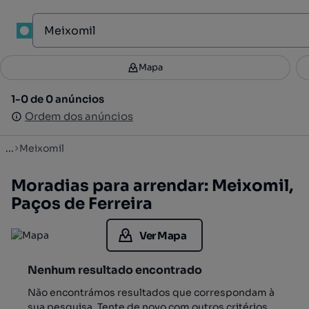
1
Mapa
Mapa
Filtros
Guardar pesquisa
3
1-0 de 0 anúncios
1-0 de 0 anúncios
Ordenar
Ordem dos anúncios
Ordem dos anúncios
...
Meixomil
Moradias para arrendar: Meixomil,
Paços de Ferreira
Ver Mapa
Nenhum resultado encontrado
Não encontrámos resultados que correspondam à
sua pesquisa. Tente de novo com outros critérios