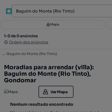
1
Mapa
Mapa
Filtros
Guardar pesquisa
4
1-0 de 0 anúncios
1-0 de 0 anúncios
Ordenar
Ordem dos anúncios
Ordem dos anúncios
...
Baguim do Monte (Rio Tinto)
Moradias para arrendar (villa):
Baguim do Monte (Rio Tinto),
Gondomar
Ver Mapa
Nenhum resultado encontrado