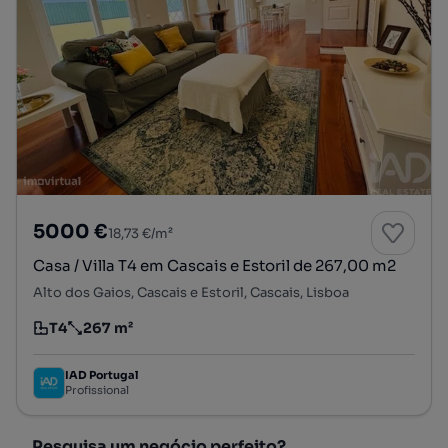
5000 €
18,73 €/m²
Casa / Villa T4 em Cascais e Estoril de 267,00 m2
Alto dos Gaios, Cascais e Estoril, Cascais, Lisboa
T4
267 m²
Tipologia
Preço por metro quadrado
IAD Portugal
Profissional
Pesquisa um negócio perfeito?