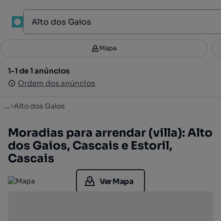
1
Mapa
Mapa
Filtros
Guardar pesquisa
4
1-1 de 1 anúncios
1-1 de 1 anúncios
Ordenar
Ordem dos anúncios
Ordem dos anúncios
...
Alto dos Gaios
Moradias para arrendar (villa): Alto
dos Gaios, Cascais e Estoril,
Cascais
Ver Mapa