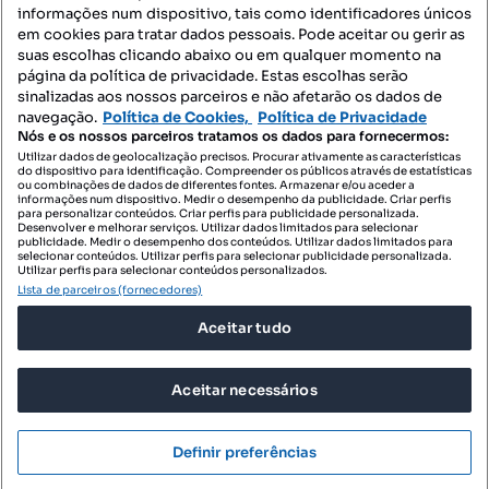
informações num dispositivo, tais como identificadores únicos
Mapa do Site
em cookies para tratar dados pessoais. Pode aceitar ou gerir as
suas escolhas clicando abaixo ou em qualquer momento na
página da política de privacidade. Estas escolhas serão
sinalizadas aos nossos parceiros e não afetarão os dados de
Contacte-nos
navegação.
Política de Cookies,
Política de Privacidade
Nós e os nossos parceiros tratamos os dados para fornecermos:
Utilizar dados de geolocalização precisos. Procurar ativamente as características
do dispositivo para identificação. Compreender os públicos através de estatísticas
SIGA-NOS:
ou combinações de dados de diferentes fontes. Armazenar e/ou aceder a
informações num dispositivo. Medir o desempenho da publicidade. Criar perfis
para personalizar conteúdos. Criar perfis para publicidade personalizada.
Desenvolver e melhorar serviços. Utilizar dados limitados para selecionar
publicidade. Medir o desempenho dos conteúdos. Utilizar dados limitados para
selecionar conteúdos. Utilizar perfis para selecionar publicidade personalizada.
DESCARREGAR NA:
Utilizar perfis para selecionar conteúdos personalizados.
Lista de parceiros (fornecedores)
Aceitar tudo
Aceitar necessários
© 2026 Imovirtual.com, OLX Portugal, S.A.
TERMOS DE UTILIZAÇÃO
Definir preferências
POLÍTICA DE PRIVACIDADE
CONFIGURAÇÕES DE PRIVACIDADE