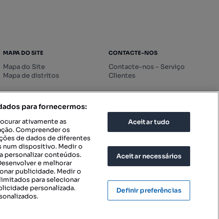
MAPA DO SITE
CONTACTE-NOS
Mapa do Site
Contacte-nos - Serviço
Mapa de distritos
Clientes
 dados para fornecermos:
rocurar ativamente as
Aceitar tudo
icação. Compreender os
ações de dados de diferentes
 num dispositivo. Medir o
a personalizar conteúdos.
Aceitar necessários
 Desenvolver e melhorar
ionar publicidade. Medir o
imitados para selecionar
blicidade personalizada.
Definir preferências
sonalizados.
IGURAÇÕES DE PRIVACIDADE