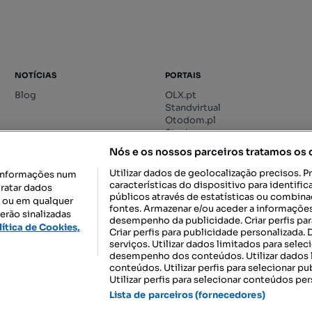
NOTÍCIAS
PORTAIS
Blog
OLX.pt
Standvirtual
Otodom.pl
Storia.ro
Nós e os nossos parceiros tratamos os
Utilizar dados de geolocalização precisos. P
informações num
características do dispositivo para identif
tratar dados
públicos através de estatísticas ou combin
o ou em qualquer
fontes. Armazenar e/ou aceder a informações
erão sinalizadas
desempenho da publicidade. Criar perfis par
DESCARREGAR NA:
lítica de Cookies,
Criar perfis para publicidade personalizada.
serviços. Utilizar dados limitados para selec
desempenho dos conteúdos. Utilizar dados l
conteúdos. Utilizar perfis para selecionar pu
Utilizar perfis para selecionar conteúdos per
gal, S.A.
TERMOS DE UTILIZAÇÃO
POLÍTICA DE PRIVACIDADE
CONF
Lista de parceiros (fornecedores)