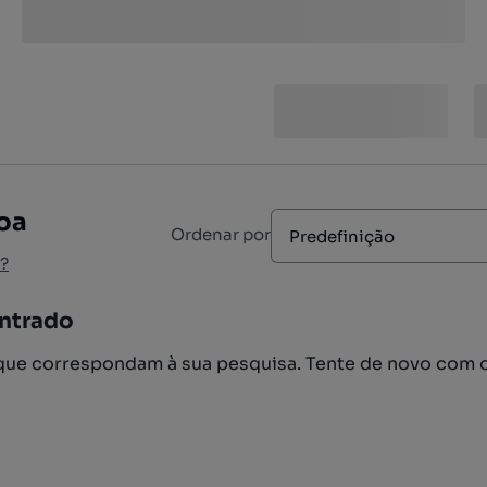
goa
Ordenar por
Predefinição
?
ntrado
ue correspondam à sua pesquisa. Tente de novo com 