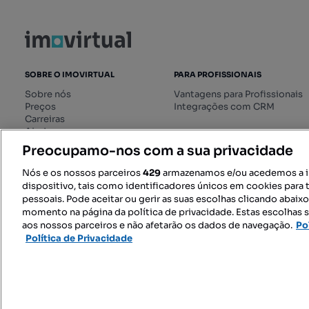
SOBRE O IMOVIRTUAL
PARA PROFISSIONAIS
Sobre nós
Vantagens para Profissionais
Preços
Integrações com CRM
Carreiras
Ajuda
Livro de Reclamações online
Preocupamo-nos com a sua privacidade
Regulamento dos Serviços
Digitais
Nós e os nossos parceiros
429
armazenamos e/ou acedemos a 
dispositivo, tais como identificadores únicos em cookies para 
pessoais. Pode aceitar ou gerir as suas escolhas clicando abaix
momento na página da política de privacidade. Estas escolhas s
SIGA-NOS:
aos nossos parceiros e não afetarão os dados de navegação.
Po
Política de Privacidade
© 2026 Imovirtual.com, OLX Portu