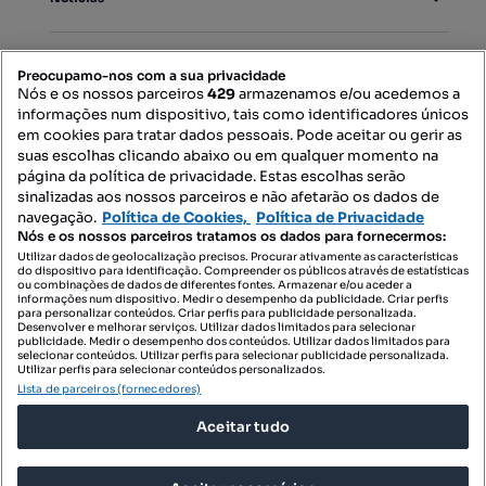
PORTAIS
Preocupamo-nos com a sua privacidade
Nós e os nossos parceiros
429
armazenamos e/ou acedemos a
informações num dispositivo, tais como identificadores únicos
Mapa do Site
em cookies para tratar dados pessoais. Pode aceitar ou gerir as
suas escolhas clicando abaixo ou em qualquer momento na
página da política de privacidade. Estas escolhas serão
sinalizadas aos nossos parceiros e não afetarão os dados de
Contacte-nos
navegação.
Política de Cookies,
Política de Privacidade
Nós e os nossos parceiros tratamos os dados para fornecermos:
Utilizar dados de geolocalização precisos. Procurar ativamente as características
do dispositivo para identificação. Compreender os públicos através de estatísticas
SIGA-NOS:
ou combinações de dados de diferentes fontes. Armazenar e/ou aceder a
informações num dispositivo. Medir o desempenho da publicidade. Criar perfis
para personalizar conteúdos. Criar perfis para publicidade personalizada.
Desenvolver e melhorar serviços. Utilizar dados limitados para selecionar
publicidade. Medir o desempenho dos conteúdos. Utilizar dados limitados para
selecionar conteúdos. Utilizar perfis para selecionar publicidade personalizada.
DESCARREGAR NA:
Utilizar perfis para selecionar conteúdos personalizados.
Lista de parceiros (fornecedores)
Aceitar tudo