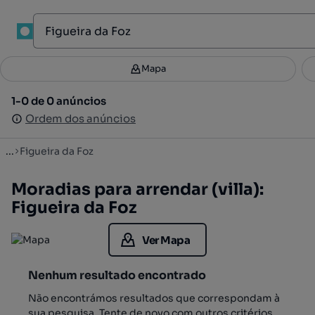
1
Mapa
Mapa
Filtros
Guardar pesquisa
4
1-0 de 0 anúncios
1-0 de 0 anúncios
Ordenar
Ordem dos anúncios
Ordem dos anúncios
...
Figueira da Foz
Moradias para arrendar (villa):
Figueira da Foz
Ver Mapa
Nenhum resultado encontrado
Não encontrámos resultados que correspondam à
sua pesquisa. Tente de novo com outros critérios