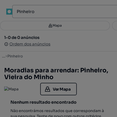
1
Mapa
Mapa
Filtros
Guardar pesquisa
3
1-0 de 0 anúncios
1-0 de 0 anúncios
Ordenar
Ordem dos anúncios
Ordem dos anúncios
...
Pinheiro
Moradias para arrendar: Pinheiro,
Vieira do Minho
Ver Mapa
Nenhum resultado encontrado
Não encontrámos resultados que correspondam à
sua pesquisa. Tente de novo com outros critérios