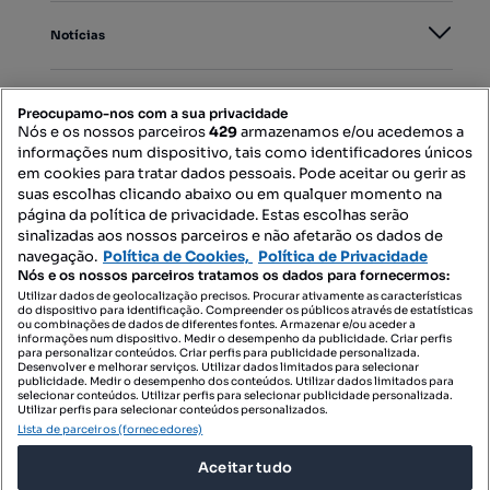
Notícias
PORTAIS
Preocupamo-nos com a sua privacidade
Nós e os nossos parceiros
429
armazenamos e/ou acedemos a
informações num dispositivo, tais como identificadores únicos
Mapa do Site
em cookies para tratar dados pessoais. Pode aceitar ou gerir as
suas escolhas clicando abaixo ou em qualquer momento na
página da política de privacidade. Estas escolhas serão
sinalizadas aos nossos parceiros e não afetarão os dados de
Contacte-nos
navegação.
Política de Cookies,
Política de Privacidade
Nós e os nossos parceiros tratamos os dados para fornecermos:
Utilizar dados de geolocalização precisos. Procurar ativamente as características
do dispositivo para identificação. Compreender os públicos através de estatísticas
SIGA-NOS:
ou combinações de dados de diferentes fontes. Armazenar e/ou aceder a
informações num dispositivo. Medir o desempenho da publicidade. Criar perfis
para personalizar conteúdos. Criar perfis para publicidade personalizada.
Desenvolver e melhorar serviços. Utilizar dados limitados para selecionar
publicidade. Medir o desempenho dos conteúdos. Utilizar dados limitados para
selecionar conteúdos. Utilizar perfis para selecionar publicidade personalizada.
DESCARREGAR NA:
Utilizar perfis para selecionar conteúdos personalizados.
Lista de parceiros (fornecedores)
Aceitar tudo