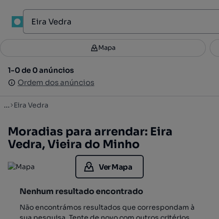
1
Mapa
Mapa
Filtros
Guardar pesquisa
3
1-0 de 0 anúncios
1-0 de 0 anúncios
Ordenar
Ordem dos anúncios
Ordem dos anúncios
...
Eira Vedra
Moradias para arrendar: Eira
Vedra, Vieira do Minho
Ver Mapa
Nenhum resultado encontrado
Não encontrámos resultados que correspondam à
sua pesquisa. Tente de novo com outros critérios