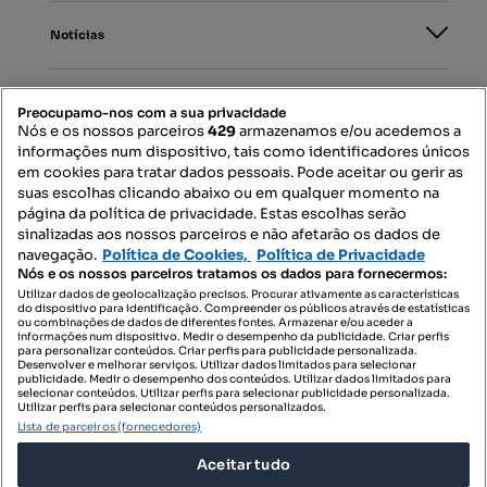
Notícias
PORTAIS
Preocupamo-nos com a sua privacidade
Nós e os nossos parceiros
429
armazenamos e/ou acedemos a
informações num dispositivo, tais como identificadores únicos
Mapa do Site
em cookies para tratar dados pessoais. Pode aceitar ou gerir as
suas escolhas clicando abaixo ou em qualquer momento na
página da política de privacidade. Estas escolhas serão
sinalizadas aos nossos parceiros e não afetarão os dados de
Contacte-nos
navegação.
Política de Cookies,
Política de Privacidade
Nós e os nossos parceiros tratamos os dados para fornecermos:
Utilizar dados de geolocalização precisos. Procurar ativamente as características
do dispositivo para identificação. Compreender os públicos através de estatísticas
SIGA-NOS:
ou combinações de dados de diferentes fontes. Armazenar e/ou aceder a
informações num dispositivo. Medir o desempenho da publicidade. Criar perfis
para personalizar conteúdos. Criar perfis para publicidade personalizada.
Desenvolver e melhorar serviços. Utilizar dados limitados para selecionar
publicidade. Medir o desempenho dos conteúdos. Utilizar dados limitados para
selecionar conteúdos. Utilizar perfis para selecionar publicidade personalizada.
DESCARREGAR NA:
Utilizar perfis para selecionar conteúdos personalizados.
Lista de parceiros (fornecedores)
Aceitar tudo