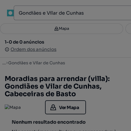
1
Mapa
Mapa
Filtros
Guardar pesquisa
4
1-0 de 0 anúncios
1-0 de 0 anúncios
Ordenar
Ordem dos anúncios
Ordem dos anúncios
...
Gondiães e Vilar de Cunhas
Moradias para arrendar (villa):
Gondiães e Vilar de Cunhas,
Cabeceiras de Basto
Ver Mapa
Nenhum resultado encontrado