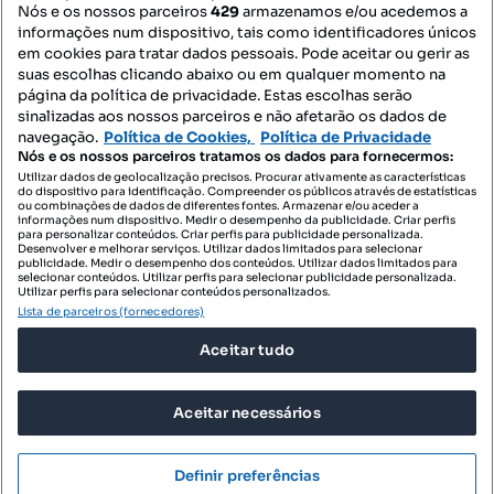
Nós e os nossos parceiros
429
armazenamos e/ou acedemos a
informações num dispositivo, tais como identificadores únicos
Mapa do Site
em cookies para tratar dados pessoais. Pode aceitar ou gerir as
suas escolhas clicando abaixo ou em qualquer momento na
página da política de privacidade. Estas escolhas serão
sinalizadas aos nossos parceiros e não afetarão os dados de
Contacte-nos
navegação.
Política de Cookies,
Política de Privacidade
Nós e os nossos parceiros tratamos os dados para fornecermos:
Utilizar dados de geolocalização precisos. Procurar ativamente as características
do dispositivo para identificação. Compreender os públicos através de estatísticas
SIGA-NOS:
ou combinações de dados de diferentes fontes. Armazenar e/ou aceder a
informações num dispositivo. Medir o desempenho da publicidade. Criar perfis
para personalizar conteúdos. Criar perfis para publicidade personalizada.
Desenvolver e melhorar serviços. Utilizar dados limitados para selecionar
publicidade. Medir o desempenho dos conteúdos. Utilizar dados limitados para
selecionar conteúdos. Utilizar perfis para selecionar publicidade personalizada.
DESCARREGAR NA:
Utilizar perfis para selecionar conteúdos personalizados.
Lista de parceiros (fornecedores)
Aceitar tudo
Aceitar necessários
© 2026 Imovirtual.com, OLX Portugal, S.A.
TERMOS DE UTILIZAÇÃO
Definir preferências
POLÍTICA DE PRIVACIDADE