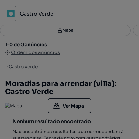
1
Mapa
Mapa
Filtros
Guardar pesquisa
4
1-0 de 0 anúncios
1-0 de 0 anúncios
Ordenar
Ordem dos anúncios
Ordem dos anúncios
...
Castro Verde
Moradias para arrendar (villa):
Castro Verde
Ver Mapa
Nenhum resultado encontrado
Não encontrámos resultados que correspondam à
sua pesquisa. Tente de novo com outros critérios