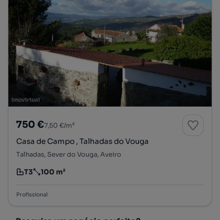
750 €
7,50 €/m²
Casa de Campo , Talhadas do Vouga
Talhadas, Sever do Vouga, Aveiro
T3
100 m²
Tipologia
Preço por metro quadrado
Profissional