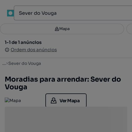
1
Mapa
Mapa
Filtros
Guardar pesquisa
3
1-1 de 1 anúncios
1-1 de 1 anúncios
Ordenar
Ordem dos anúncios
Ordem dos anúncios
...
Sever do Vouga
Moradias para arrendar: Sever do
Vouga
Ver Mapa