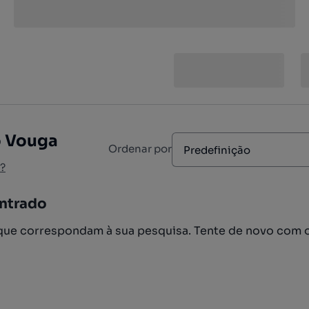
o Vouga
Ordenar por
Predefinição
?
ntrado
ue correspondam à sua pesquisa. Tente de novo com 