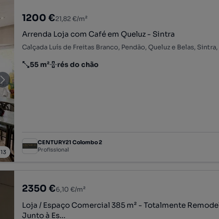
1200 €
21,82 €/m²
Arrenda Loja com Café em Queluz - Sintra
Calçada Luís de Freitas Branco, Pendão, Queluz e Belas, Sintra,
55 m²
rés do chão
Preço por metro quadrado
Andar
CENTURY21 Colombo 2
Profissional
/
13
2350 €
6,10 €/m²
Loja / Espaço Comercial 385 m² - Totalmente Remode
Junto à Es...