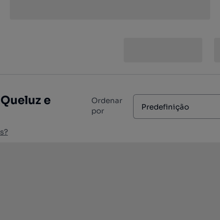
 Queluz e
Ordenar
Predefinição
por
s?