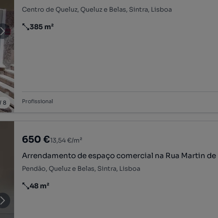
Centro de Queluz, Queluz e Belas, Sintra, Lisboa
385 m²
Preço por metro quadrado
Profissional
/
8
650 €
13,54 €/m²
Arrendamento de espaço comercial na Rua Martin de F
Pendão, Queluz e Belas, Sintra, Lisboa
48 m²
Preço por metro quadrado