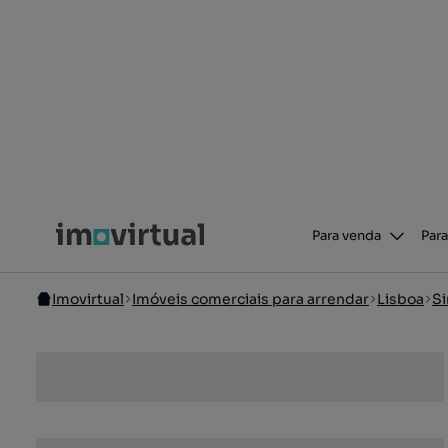
Para venda
Para
Imovirtual
Imóveis comerciais para arrendar
Lisboa
Si