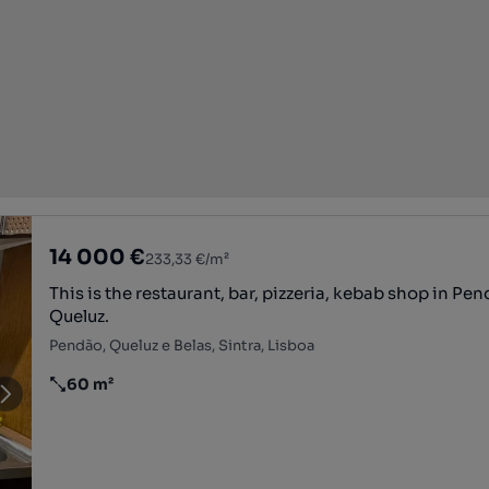
14 000 €
233,33 €/m²
This is the restaurant, bar, pizzeria, kebab shop in Pen
Queluz.
Pendão, Queluz e Belas, Sintra, Lisboa
60 m²
Preço por metro quadrado