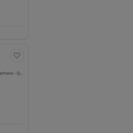
Avenida Padre Alberto Neto, Centro de Belas - Quinta da Samaritana - Quinta da Fonteireira, Queluz e Belas, Sintra, Lisboa