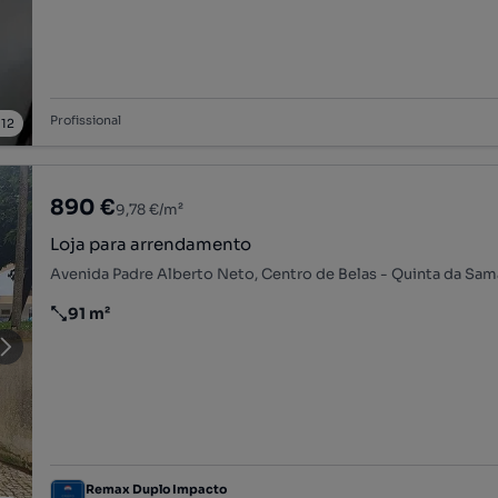
Profissional
/
12
890 €
9,78 €/m²
Loja para arrendamento
91 m²
Preço por metro quadrado
Remax Duplo Impacto