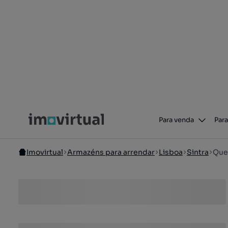
Para venda
Para
Imovirtual
Armazéns para arrendar
Lisboa
Sintra
Quel