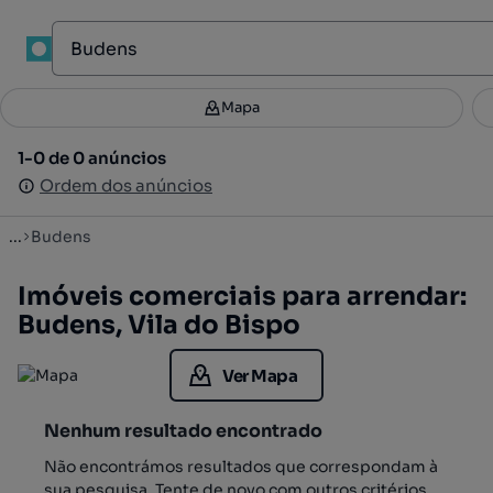
1
Mapa
Mapa
Filtros
Guardar pesquisa
3
1-0 de 0 anúncios
1-0 de 0 anúncios
Ordenar
Ordem dos anúncios
Ordem dos anúncios
...
Budens
Imóveis comerciais para arrendar:
Budens, Vila do Bispo
Ver Mapa
Nenhum resultado encontrado
Não encontrámos resultados que correspondam à
sua pesquisa. Tente de novo com outros critérios