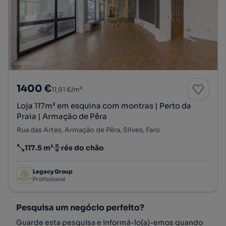
1400 €
11,91 €/m²
Loja 117m² em esquina com montras | Perto da
Praia | Armação de Pêra
Rua das Artes, Armação de Pêra, Silves, Faro
117.5 m²
rés do chão
Preço por metro quadrado
Andar
Legacy Group
Profissional
Pesquisa um negócio perfeito?
Guarde esta pesquisa e informá-lo(a)-emos quando