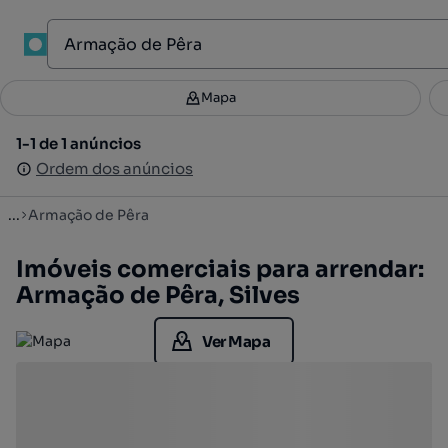
1
Mapa
Mapa
Filtros
Guardar pesquisa
3
1-1 de 1 anúncios
1-1 de 1 anúncios
Ordenar
Ordem dos anúncios
Ordem dos anúncios
...
Armação de Pêra
Imóveis comerciais para arrendar:
Armação de Pêra, Silves
Ver Mapa