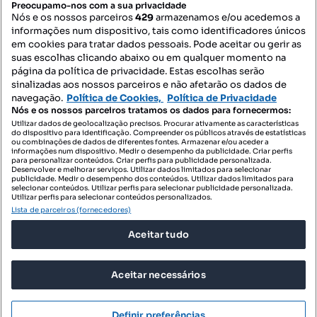
Preocupamo-nos com a sua privacidade
Nós e os nossos parceiros
429
armazenamos e/ou acedemos a
informações num dispositivo, tais como identificadores únicos
Mapa do Site
em cookies para tratar dados pessoais. Pode aceitar ou gerir as
suas escolhas clicando abaixo ou em qualquer momento na
página da política de privacidade. Estas escolhas serão
sinalizadas aos nossos parceiros e não afetarão os dados de
Contacte-nos
navegação.
Política de Cookies,
Política de Privacidade
Nós e os nossos parceiros tratamos os dados para fornecermos:
Utilizar dados de geolocalização precisos. Procurar ativamente as características
do dispositivo para identificação. Compreender os públicos através de estatísticas
SIGA-NOS:
ou combinações de dados de diferentes fontes. Armazenar e/ou aceder a
informações num dispositivo. Medir o desempenho da publicidade. Criar perfis
para personalizar conteúdos. Criar perfis para publicidade personalizada.
Desenvolver e melhorar serviços. Utilizar dados limitados para selecionar
publicidade. Medir o desempenho dos conteúdos. Utilizar dados limitados para
selecionar conteúdos. Utilizar perfis para selecionar publicidade personalizada.
DESCARREGAR NA:
Utilizar perfis para selecionar conteúdos personalizados.
Lista de parceiros (fornecedores)
Aceitar tudo
Aceitar necessários
© 2026 Imovirtual.com, OLX Portugal, S.A.
TERMOS DE UTILIZAÇÃO
Definir preferências
POLÍTICA DE PRIVACIDADE