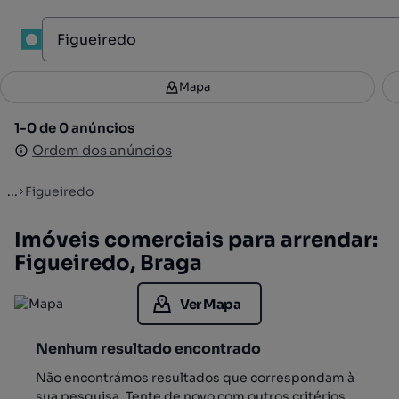
1
Mapa
Mapa
Filtros
Guardar pesquisa
3
1-0 de 0 anúncios
1-0 de 0 anúncios
Ordenar
Ordem dos anúncios
Ordem dos anúncios
...
Figueiredo
Imóveis comerciais para arrendar:
Figueiredo, Braga
Ver Mapa
Nenhum resultado encontrado
Não encontrámos resultados que correspondam à
sua pesquisa. Tente de novo com outros critérios