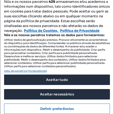
Nós e os nossos parceiros
429
armazenamos e/ou acedemos a
informações num dispositivo, tais como identificadores únicos
Mapa do Site
em cookies para tratar dados pessoais. Pode aceitar ou gerir as
suas escolhas clicando abaixo ou em qualquer momento na
página da política de privacidade. Estas escolhas serão
sinalizadas aos nossos parceiros e não afetarão os dados de
Contacte-nos
navegação.
Política de Cookies,
Política de Privacidade
Nós e os nossos parceiros tratamos os dados para fornecermos:
Utilizar dados de geolocalização precisos. Procurar ativamente as características
do dispositivo para identificação. Compreender os públicos através de estatísticas
SIGA-NOS:
ou combinações de dados de diferentes fontes. Armazenar e/ou aceder a
informações num dispositivo. Medir o desempenho da publicidade. Criar perfis
para personalizar conteúdos. Criar perfis para publicidade personalizada.
Desenvolver e melhorar serviços. Utilizar dados limitados para selecionar
publicidade. Medir o desempenho dos conteúdos. Utilizar dados limitados para
selecionar conteúdos. Utilizar perfis para selecionar publicidade personalizada.
DESCARREGAR NA:
Utilizar perfis para selecionar conteúdos personalizados.
Lista de parceiros (fornecedores)
Aceitar tudo
Aceitar necessários
© 2026 Imovirtual.com, OLX Portugal, S.A.
TERMOS DE UTILIZAÇÃO
Definir preferências
POLÍTICA DE PRIVACIDADE
CONFIGURAÇÕES DE PRIVACIDADE