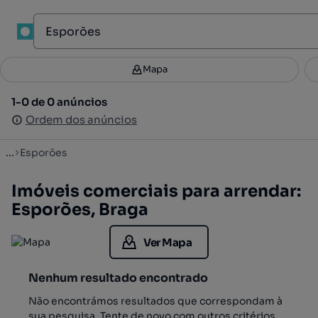
1
Mapa
Mapa
Filtros
Guardar pesquisa
3
1-0 de 0 anúncios
1-0 de 0 anúncios
Ordenar
Ordem dos anúncios
Ordem dos anúncios
...
Esporões
Imóveis comerciais para arrendar:
Esporões, Braga
Ver Mapa
Nenhum resultado encontrado
Não encontrámos resultados que correspondam à
sua pesquisa. Tente de novo com outros critérios