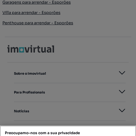
Garagens para arrendar - Esporões
Villa para arrendar - Esporões
Penthouse para arrendar - Esporões
Sobre o Imovirtual
Para Profissionais
Notícias
PORTAIS
Preocupamo-nos com a sua privacidade