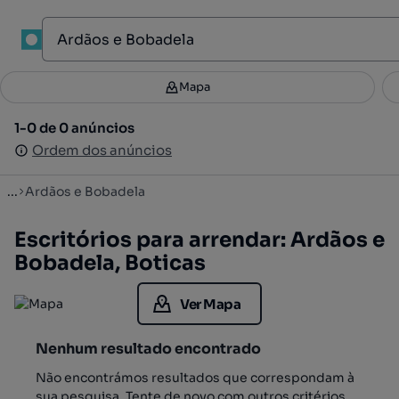
1
Mapa
Mapa
Filtros
Guardar pesquisa
4
1-0 de 0 anúncios
1-0 de 0 anúncios
Ordenar
Ordem dos anúncios
Ordem dos anúncios
...
Ardãos e Bobadela
Escritórios para arrendar: Ardãos e
Bobadela, Boticas
Ver Mapa
Nenhum resultado encontrado
Não encontrámos resultados que correspondam à
sua pesquisa. Tente de novo com outros critérios