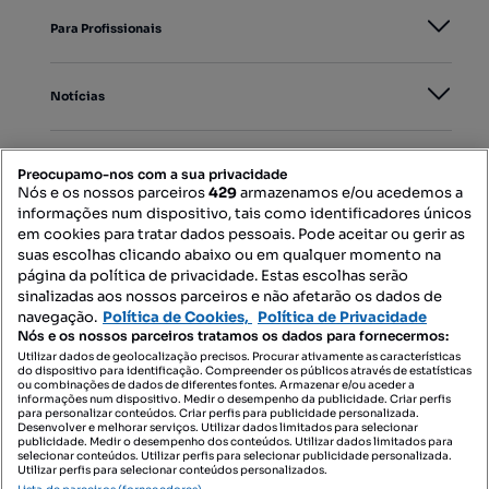
Para Profissionais
Notícias
PORTAIS
Preocupamo-nos com a sua privacidade
Nós e os nossos parceiros
429
armazenamos e/ou acedemos a
informações num dispositivo, tais como identificadores únicos
Mapa do Site
em cookies para tratar dados pessoais. Pode aceitar ou gerir as
suas escolhas clicando abaixo ou em qualquer momento na
página da política de privacidade. Estas escolhas serão
sinalizadas aos nossos parceiros e não afetarão os dados de
Contacte-nos
navegação.
Política de Cookies,
Política de Privacidade
Nós e os nossos parceiros tratamos os dados para fornecermos:
Utilizar dados de geolocalização precisos. Procurar ativamente as características
do dispositivo para identificação. Compreender os públicos através de estatísticas
SIGA-NOS:
ou combinações de dados de diferentes fontes. Armazenar e/ou aceder a
informações num dispositivo. Medir o desempenho da publicidade. Criar perfis
para personalizar conteúdos. Criar perfis para publicidade personalizada.
Desenvolver e melhorar serviços. Utilizar dados limitados para selecionar
publicidade. Medir o desempenho dos conteúdos. Utilizar dados limitados para
selecionar conteúdos. Utilizar perfis para selecionar publicidade personalizada.
DESCARREGAR NA:
Utilizar perfis para selecionar conteúdos personalizados.