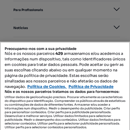
Para Profissionais
Notícias
PORTAIS
Preocupamo-nos com a sua privacidade
Nós e os nossos parceiros
429
armazenamos e/ou acedemos a
informações num dispositivo, tais como identificadores únicos
Mapa do Site
em cookies para tratar dados pessoais. Pode aceitar ou gerir as
suas escolhas clicando abaixo ou em qualquer momento na
página da política de privacidade. Estas escolhas serão
sinalizadas aos nossos parceiros e não afetarão os dados de
Contacte-nos
navegação.
Política de Cookies,
Política de Privacidade
Nós e os nossos parceiros tratamos os dados para fornecermos:
Utilizar dados de geolocalização precisos. Procurar ativamente as características
do dispositivo para identificação. Compreender os públicos através de estatísticas
SIGA-NOS:
ou combinações de dados de diferentes fontes. Armazenar e/ou aceder a
informações num dispositivo. Medir o desempenho da publicidade. Criar perfis
para personalizar conteúdos. Criar perfis para publicidade personalizada.
Desenvolver e melhorar serviços. Utilizar dados limitados para selecionar
publicidade. Medir o desempenho dos conteúdos. Utilizar dados limitados para
selecionar conteúdos. Utilizar perfis para selecionar publicidade personalizada.
DESCARREGAR NA:
Utilizar perfis para selecionar conteúdos personalizados.