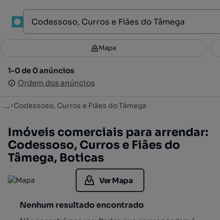
1
Mapa
Mapa
Filtros
Guardar pesquisa
3
1-0 de 0 anúncios
1-0 de 0 anúncios
Ordenar
Ordem dos anúncios
Ordem dos anúncios
...
Codessoso, Curros e Fiães do Tâmega
Imóveis comerciais para arrendar:
Codessoso, Curros e Fiães do
Tâmega, Boticas
Ver Mapa
Nenhum resultado encontrado