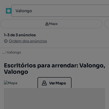
1
Mapa
Mapa
Filtros
Guardar pesquisa
4
1-3 de 3 anúncios
1-3 de 3 anúncios
Ordenar
Ordem dos anúncios
Ordem dos anúncios
...
Valongo
Escritórios para arrendar: Valongo,
Valongo
Ver Mapa