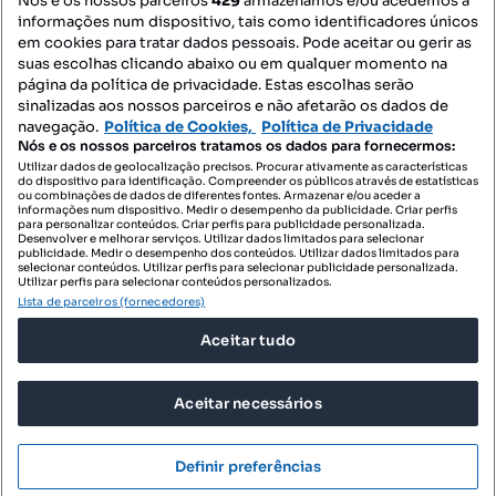
Nós e os nossos parceiros
429
armazenamos e/ou acedemos a
informações num dispositivo, tais como identificadores únicos
Mapa do Site
em cookies para tratar dados pessoais. Pode aceitar ou gerir as
suas escolhas clicando abaixo ou em qualquer momento na
página da política de privacidade. Estas escolhas serão
sinalizadas aos nossos parceiros e não afetarão os dados de
Contacte-nos
navegação.
Política de Cookies,
Política de Privacidade
Nós e os nossos parceiros tratamos os dados para fornecermos:
Utilizar dados de geolocalização precisos. Procurar ativamente as características
do dispositivo para identificação. Compreender os públicos através de estatísticas
SIGA-NOS:
ou combinações de dados de diferentes fontes. Armazenar e/ou aceder a
informações num dispositivo. Medir o desempenho da publicidade. Criar perfis
para personalizar conteúdos. Criar perfis para publicidade personalizada.
Desenvolver e melhorar serviços. Utilizar dados limitados para selecionar
publicidade. Medir o desempenho dos conteúdos. Utilizar dados limitados para
selecionar conteúdos. Utilizar perfis para selecionar publicidade personalizada.
DESCARREGAR NA:
Utilizar perfis para selecionar conteúdos personalizados.
Lista de parceiros (fornecedores)
Aceitar tudo
Aceitar necessários
© 2026 Imovirtual.com, OLX Portugal, S.A.
TERMOS DE UTILIZAÇÃO
Definir preferências
POLÍTICA DE PRIVACIDADE
CONFIGURAÇÕES DE PRIVACIDADE