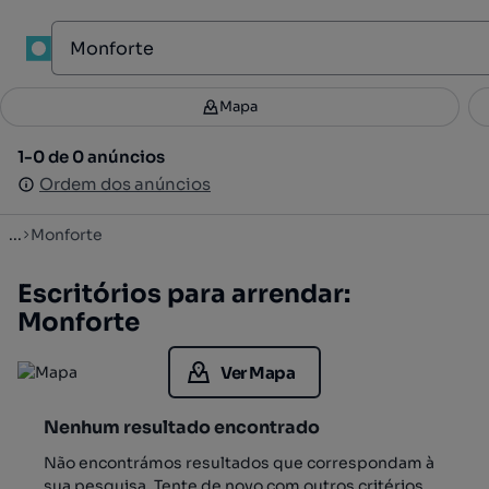
1
Mapa
Mapa
Filtros
Guardar pesquisa
4
1-0 de 0 anúncios
1-0 de 0 anúncios
Ordenar
Ordem dos anúncios
Ordem dos anúncios
...
Monforte
Escritórios para arrendar:
Monforte
Ver Mapa
Nenhum resultado encontrado
Não encontrámos resultados que correspondam à
sua pesquisa. Tente de novo com outros critérios