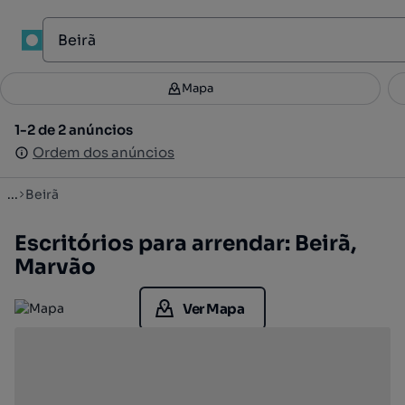
1
Mapa
Mapa
Filtros
Guardar pesquisa
4
1-2 de 2 anúncios
1-2 de 2 anúncios
Ordenar
Ordem dos anúncios
Ordem dos anúncios
...
Beirã
Escritórios para arrendar: Beirã,
Marvão
Ver Mapa