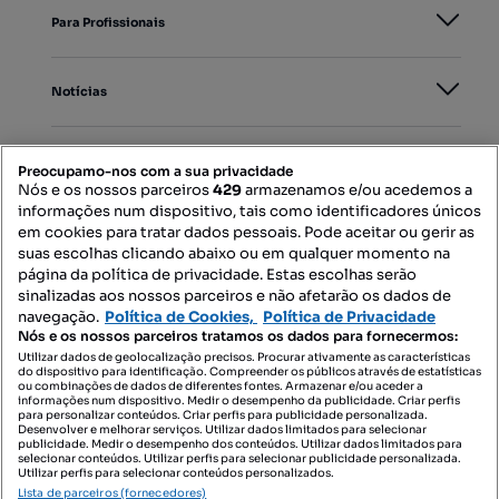
Para Profissionais
Notícias
PORTAIS
Preocupamo-nos com a sua privacidade
Nós e os nossos parceiros
429
armazenamos e/ou acedemos a
informações num dispositivo, tais como identificadores únicos
Mapa do Site
em cookies para tratar dados pessoais. Pode aceitar ou gerir as
suas escolhas clicando abaixo ou em qualquer momento na
página da política de privacidade. Estas escolhas serão
sinalizadas aos nossos parceiros e não afetarão os dados de
Contacte-nos
navegação.
Política de Cookies,
Política de Privacidade
Nós e os nossos parceiros tratamos os dados para fornecermos:
Utilizar dados de geolocalização precisos. Procurar ativamente as características
do dispositivo para identificação. Compreender os públicos através de estatísticas
SIGA-NOS:
ou combinações de dados de diferentes fontes. Armazenar e/ou aceder a
informações num dispositivo. Medir o desempenho da publicidade. Criar perfis
para personalizar conteúdos. Criar perfis para publicidade personalizada.
Desenvolver e melhorar serviços. Utilizar dados limitados para selecionar
publicidade. Medir o desempenho dos conteúdos. Utilizar dados limitados para
selecionar conteúdos. Utilizar perfis para selecionar publicidade personalizada.
DESCARREGAR NA:
Utilizar perfis para selecionar conteúdos personalizados.
Lista de parceiros (fornecedores)