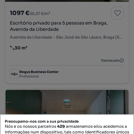
1097 €
36,57 €/m²
Escritório privado para 5 pessoas em Braga,
Avenida da Liberdade
Avenida da Liberdade - São José de São Lázaro, Braga (São José de São Lázaro e São João do Souto), Braga, Braga
30 m²
Preço por metro quadrado
Destacado
Regus Business Center
Profissional
Preocupamo-nos com a sua privacidade
Nós e os nossos parceiros
429
armazenamos e/ou acedemos a
informações num dispositivo, tais como identificadores únicos