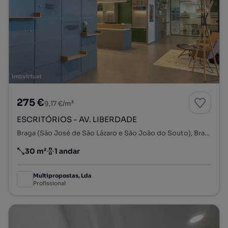
275 €
9,17 €/m²
ESCRITÓRIOS - AV. LIBERDADE
Braga (São José de São Lázaro e São João do Souto), Braga, Braga
30 m²
1 andar
Preço por metro quadrado
Andar
Multipropostas, Lda
Profissional