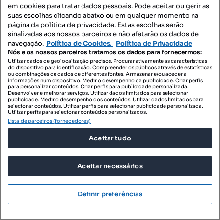
em cookies para tratar dados pessoais. Pode aceitar ou gerir as
suas escolhas clicando abaixo ou em qualquer momento na
página da política de privacidade. Estas escolhas serão
sinalizadas aos nossos parceiros e não afetarão os dados de
navegação.
Política de Cookies,
Política de Privacidade
Nós e os nossos parceiros tratamos os dados para fornecermos:
Utilizar dados de geolocalização precisos. Procurar ativamente as características
do dispositivo para identificação. Compreender os públicos através de estatísticas
ou combinações de dados de diferentes fontes. Armazenar e/ou aceder a
149 €
informações num dispositivo. Medir o desempenho da publicidade. Criar perfis
7,45 €/m²
para personalizar conteúdos. Criar perfis para publicidade personalizada.
Desenvolver e melhorar serviços. Utilizar dados limitados para selecionar
Escritório ( - (coworking) - Avenida da Liberdade -
publicidade. Medir o desempenho dos conteúdos. Utilizar dados limitados para
Braga
selecionar conteúdos. Utilizar perfis para selecionar publicidade personalizada.
Utilizar perfis para selecionar conteúdos personalizados.
Rua de São Lázaro, Braga (São José de São Lázaro e São João do Souto), Braga, Braga
Lista de parceiros (fornecedores)
20 m²
Aceitar tudo
Preço por metro quadrado
InShare
Aceitar necessários
Profissional
Definir preferências