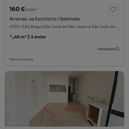
160 €
4 €/m²
Arrenda-se Escritório / Gabinete
4700-034, Braga (São José de São Lázaro e São João do Souto), Braga, Braga
40 m²
3 andar
Preço por metro quadrado
Andar
Destacado
Oferta privada