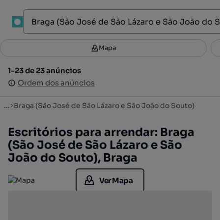
1
Mapa
Mapa
Filtros
Guardar pesquisa
4
1-23 de 23 anúncios
1-23 de 23 anúncios
Ordenar
Ordem dos anúncios
Ordem dos anúncios
...
Braga (São José de São Lázaro e São João do Souto)
Escritórios para arrendar: Braga
(São José de São Lázaro e São
João do Souto), Braga
Ver Mapa