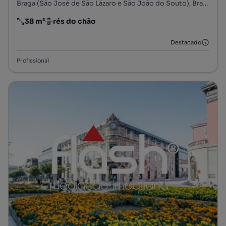
Braga (São José de São Lázaro e São João do Souto), Braga, Braga
38 m²
rés do chão
Preço por metro quadrado
Andar
Destacado
Profissional