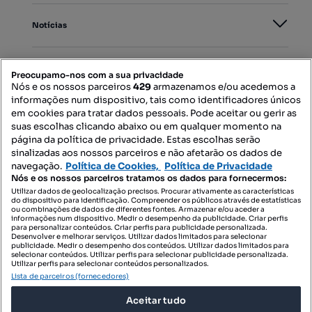
Notícias
PORTAIS
Preocupamo-nos com a sua privacidade
Nós e os nossos parceiros
429
armazenamos e/ou acedemos a
informações num dispositivo, tais como identificadores únicos
Mapa do Site
em cookies para tratar dados pessoais. Pode aceitar ou gerir as
suas escolhas clicando abaixo ou em qualquer momento na
página da política de privacidade. Estas escolhas serão
sinalizadas aos nossos parceiros e não afetarão os dados de
Contacte-nos
navegação.
Política de Cookies,
Política de Privacidade
Nós e os nossos parceiros tratamos os dados para fornecermos:
Utilizar dados de geolocalização precisos. Procurar ativamente as características
do dispositivo para identificação. Compreender os públicos através de estatísticas
SIGA-NOS:
ou combinações de dados de diferentes fontes. Armazenar e/ou aceder a
informações num dispositivo. Medir o desempenho da publicidade. Criar perfis
para personalizar conteúdos. Criar perfis para publicidade personalizada.
Desenvolver e melhorar serviços. Utilizar dados limitados para selecionar
publicidade. Medir o desempenho dos conteúdos. Utilizar dados limitados para
selecionar conteúdos. Utilizar perfis para selecionar publicidade personalizada.
DESCARREGAR NA:
Utilizar perfis para selecionar conteúdos personalizados.
Lista de parceiros (fornecedores)
Aceitar tudo