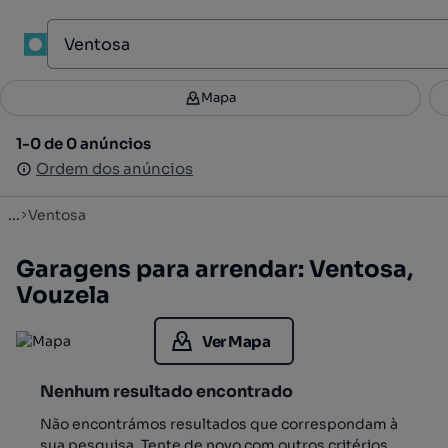
1
Mapa
Mapa
Filtros
Guardar pesquisa
3
1-0 de 0 anúncios
1-0 de 0 anúncios
Ordenar
Ordem dos anúncios
Ordem dos anúncios
...
Ventosa
Garagens para arrendar: Ventosa,
Vouzela
Ver Mapa
Nenhum resultado encontrado
Não encontrámos resultados que correspondam à
sua pesquisa. Tente de novo com outros critérios