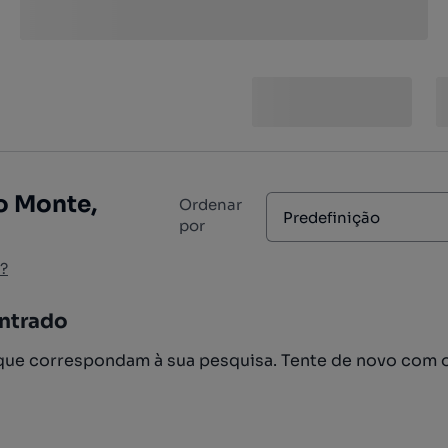
o Monte,
Ordenar
Predefinição
por
?
ntrado
ue correspondam à sua pesquisa. Tente de novo com 