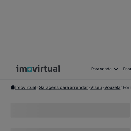
Para venda
Para
Imovirtual
Garagens para arrendar
Viseu
Vouzela
For