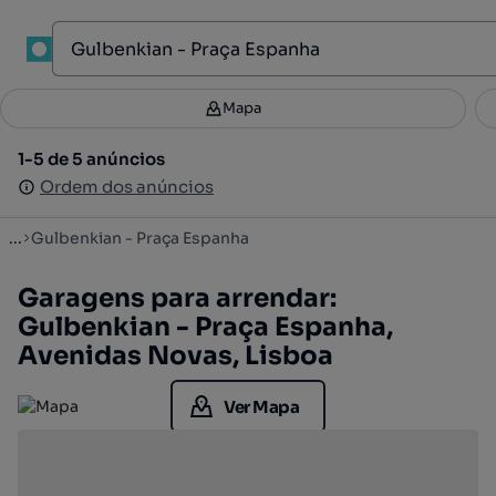
1
Mapa
Mapa
Filtros
Guardar pesquisa
3
1-5 de 5 anúncios
1-5 de 5 anúncios
Ordenar
Ordem dos anúncios
Ordem dos anúncios
...
Gulbenkian - Praça Espanha
Garagens para arrendar:
Gulbenkian - Praça Espanha,
Avenidas Novas, Lisboa
Ver Mapa