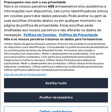
Preocupamo-nos com a sua privacidade
Nós e os nossos parceiros
429
armazenamos e/ou acedemos a
informações num dispositivo, tais como identificadores únicos
Mapa do Site
em cookies para tratar dados pessoais. Pode aceitar ou gerir as
suas escolhas clicando abaixo ou em qualquer momento na
página da política de privacidade. Estas escolhas serão
sinalizadas aos nossos parceiros e não afetarão os dados de
Contacte-nos
navegação.
Política de Cookies,
Política de Privacidade
Nós e os nossos parceiros tratamos os dados para fornecermos:
Utilizar dados de geolocalização precisos. Procurar ativamente as características
do dispositivo para identificação. Compreender os públicos através de estatísticas
SIGA-NOS:
ou combinações de dados de diferentes fontes. Armazenar e/ou aceder a
informações num dispositivo. Medir o desempenho da publicidade. Criar perfis
para personalizar conteúdos. Criar perfis para publicidade personalizada.
Desenvolver e melhorar serviços. Utilizar dados limitados para selecionar
publicidade. Medir o desempenho dos conteúdos. Utilizar dados limitados para
selecionar conteúdos. Utilizar perfis para selecionar publicidade personalizada.
DESCARREGAR NA:
Utilizar perfis para selecionar conteúdos personalizados.
Lista de parceiros (fornecedores)
Aceitar tudo
Aceitar necessários
© 2026 Imovirtual.com, OLX Portugal, S.A.
TERMOS DE UTILIZAÇÃO
Definir preferências
POLÍTICA DE PRIVACIDADE