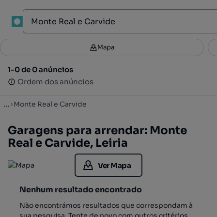
1
Mapa
Mapa
Filtros
Guardar pesquisa
3
1-0 de 0 anúncios
1-0 de 0 anúncios
Ordenar
Ordem dos anúncios
Ordem dos anúncios
...
Monte Real e Carvide
Garagens para arrendar: Monte
Real e Carvide, Leiria
Ver Mapa
Nenhum resultado encontrado
Não encontrámos resultados que correspondam à
sua pesquisa. Tente de novo com outros critérios