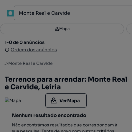
1
Mapa
Mapa
Filtros
Guardar pesquisa
3
1-0 de 0 anúncios
1-0 de 0 anúncios
Ordenar
Ordem dos anúncios
Ordem dos anúncios
...
Monte Real e Carvide
Terrenos para arrendar: Monte Real
e Carvide, Leiria
Ver Mapa
Nenhum resultado encontrado
Não encontrámos resultados que correspondam à
sua pesquisa. Tente de novo com outros critérios