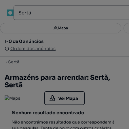
1
Mapa
Mapa
Filtros
Guardar pesquisa
3
1-0 de 0 anúncios
1-0 de 0 anúncios
Ordenar
Ordem dos anúncios
Ordem dos anúncios
...
Sertã
Armazéns para arrendar: Sertã,
Sertã
Ver Mapa
Nenhum resultado encontrado
Não encontrámos resultados que correspondam à
sua pesquisa. Tente de novo com outros critérios