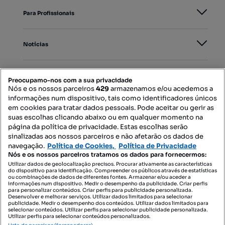
Para Profissionais
Notícias
PORTAIS
Preocupamo-nos com a sua privacidade
Nós e os nossos parceiros
429
armazenamos e/ou acedemos a
informações num dispositivo, tais como identificadores únicos
Mapa do Site
em cookies para tratar dados pessoais. Pode aceitar ou gerir as
suas escolhas clicando abaixo ou em qualquer momento na
página da política de privacidade. Estas escolhas serão
sinalizadas aos nossos parceiros e não afetarão os dados de
Contacte-nos
navegação.
Política de Cookies,
Política de Privacidade
Nós e os nossos parceiros tratamos os dados para fornecermos:
Utilizar dados de geolocalização precisos. Procurar ativamente as características
do dispositivo para identificação. Compreender os públicos através de estatísticas
SIGA-NOS:
ou combinações de dados de diferentes fontes. Armazenar e/ou aceder a
informações num dispositivo. Medir o desempenho da publicidade. Criar perfis
para personalizar conteúdos. Criar perfis para publicidade personalizada.
Desenvolver e melhorar serviços. Utilizar dados limitados para selecionar
publicidade. Medir o desempenho dos conteúdos. Utilizar dados limitados para
selecionar conteúdos. Utilizar perfis para selecionar publicidade personalizada.
DESCARREGAR NA:
Utilizar perfis para selecionar conteúdos personalizados.