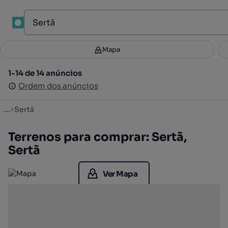
1
Mapa
Mapa
Filtros
Guardar pesquisa
2
1-14 de 14 anúncios
1-14 de 14 anúncios
Ordenar
Ordem dos anúncios
Ordem dos anúncios
...
Sertã
Terrenos para comprar: Sertã,
Sertã
Ver Mapa