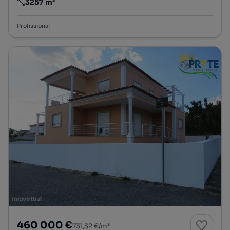
3257 m²
Preço por metro quadrado
Profissional
460 000 €
731,32 €/m²