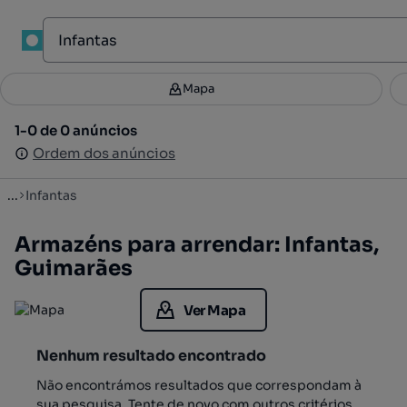
1
Mapa
Mapa
Filtros
Guardar pesquisa
3
1-0 de 0 anúncios
1-0 de 0 anúncios
Ordenar
Ordem dos anúncios
Ordem dos anúncios
...
Infantas
Armazéns para arrendar: Infantas,
Guimarães
Ver Mapa
Nenhum resultado encontrado
Não encontrámos resultados que correspondam à
sua pesquisa. Tente de novo com outros critérios