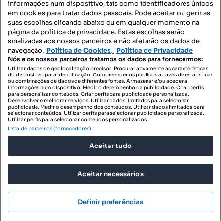
informações num dispositivo, tais como identificadores únicos
Mapa do Site
em cookies para tratar dados pessoais. Pode aceitar ou gerir as
suas escolhas clicando abaixo ou em qualquer momento na
página da política de privacidade. Estas escolhas serão
sinalizadas aos nossos parceiros e não afetarão os dados de
Contacte-nos
navegação.
Política de Cookies,
Política de Privacidade
Nós e os nossos parceiros tratamos os dados para fornecermos:
Utilizar dados de geolocalização precisos. Procurar ativamente as características
do dispositivo para identificação. Compreender os públicos através de estatísticas
SIGA-NOS:
ou combinações de dados de diferentes fontes. Armazenar e/ou aceder a
informações num dispositivo. Medir o desempenho da publicidade. Criar perfis
para personalizar conteúdos. Criar perfis para publicidade personalizada.
Desenvolver e melhorar serviços. Utilizar dados limitados para selecionar
publicidade. Medir o desempenho dos conteúdos. Utilizar dados limitados para
selecionar conteúdos. Utilizar perfis para selecionar publicidade personalizada.
DESCARREGAR NA:
Utilizar perfis para selecionar conteúdos personalizados.
Lista de parceiros (fornecedores)
Aceitar tudo
Aceitar necessários
© 2026 Imovirtual.com, OLX Portugal, S.A.
TERMOS DE UTILIZAÇÃO
Definir preferências
POLÍTICA DE PRIVACIDADE
CONFIGURAÇÕES DE PRIVACIDADE