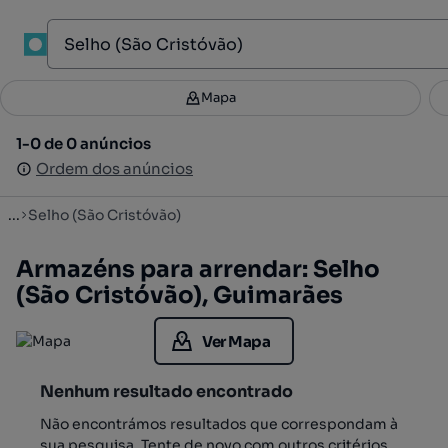
1
Mapa
Mapa
Filtros
Guardar pesquisa
3
1-0 de 0 anúncios
1-0 de 0 anúncios
Ordenar
Ordem dos anúncios
Ordem dos anúncios
...
Selho (São Cristóvão)
Armazéns para arrendar: Selho
(São Cristóvão), Guimarães
Ver Mapa
Nenhum resultado encontrado
Não encontrámos resultados que correspondam à
sua pesquisa. Tente de novo com outros critérios