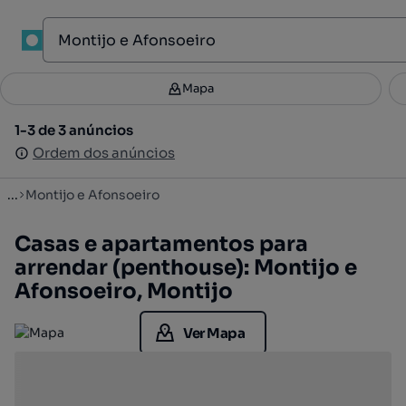
1
Mapa
Mapa
Filtros
Guardar pesquisa
3
1-3 de 3 anúncios
1-3 de 3 anúncios
Ordenar
Ordem dos anúncios
Ordem dos anúncios
...
Montijo e Afonsoeiro
Casas e apartamentos para
arrendar (penthouse): Montijo e
Afonsoeiro, Montijo
Ver Mapa