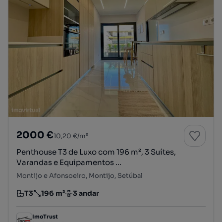
2000 €
10,20 €/m²
Penthouse T3 de Luxo com 196 m², 3 Suítes,
Varandas e Equipamentos ...
Montijo e Afonsoeiro, Montijo, Setúbal
T3
196 m²
3 andar
Tipologia
Preço por metro quadrado
Andar
ImoTrust