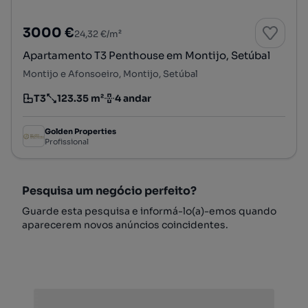
3000 €
24,32 €/m²
Apartamento T3 Penthouse em Montijo, Setúbal
Montijo e Afonsoeiro, Montijo, Setúbal
T3
123.35 m²
4 andar
Tipologia
Preço por metro quadrado
Andar
Golden Properties
Profissional
Pesquisa um negócio perfeito?
Guarde esta pesquisa e informá-lo(a)-emos quando
aparecerem novos anúncios coincidentes.