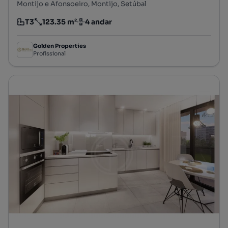
Montijo e Afonsoeiro, Montijo, Setúbal
T3
123.35 m²
4 andar
Tipologia
Preço por metro quadrado
Andar
Golden Properties
Profissional