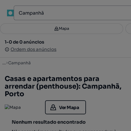
1
Mapa
Mapa
Filtros
Guardar pesquisa
3
1-0 de 0 anúncios
1-0 de 0 anúncios
Ordenar
Ordem dos anúncios
Ordem dos anúncios
...
Campanhã
Casas e apartamentos para
arrendar (penthouse): Campanhã,
Porto
Ver Mapa
Nenhum resultado encontrado